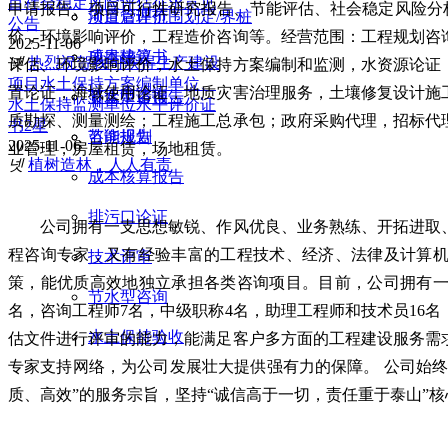
目社会稳定风险评估征求意见
申请报告、项目可行性研究报告、节能评估、社会稳定风险分析
项目后评价
河道管理范围划定/界桩
公告
价，环境影响评价，工程造价咨询等。经营范围：工程规划咨
2025-11-06
成本核算
项目建议书
넷
热烈祝贺我司获得生产建设
评估、环境影响评价，水土保持方案编制和监测，水资源论证
项目水土保持方案编制单位、
置论证，海域使用论证，地质灾害治理服务，土壤修复设计施
节水型咨询
资金申请报告
水土保持监测单位水平评价证
质勘探、测量测绘；工程施工总承包；政府采购代理，招标代
书2星
咨询规划
节能报告
2025-11-06
业管理，房屋租赁，场地租赁。
넷
植树造林，人人有责
成本核算报告
排污口论证
公司拥有一支思想敏锐、作风优良、业务熟练、开拓进取、
程咨询专家，又有经验丰富的工程技术、经济、法律及计算
技术评审
策，能优质高效地独立承担各类咨询项目。目前，公司拥有一
节水型咨询
名，咨询工程师7名，中级职称4名，助理工程师和技术员16
水土保持验收
估文件进行评审的能力，能满足客户多方面的工程建设服务需
专家支持网络，为公司发展壮大提供强有力的保障。 公司始终
质、高效”的服务宗旨，坚持“诚信高于一切，责任重于泰山”