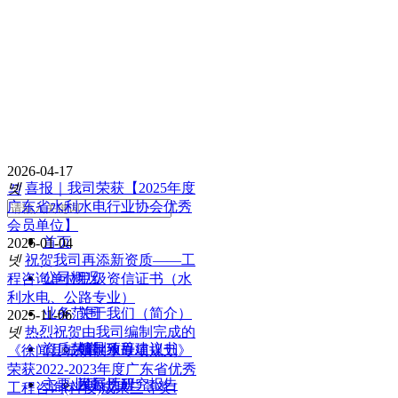
最新动态
2026-04-17
넷
喜报｜我司荣获【2025年度
끠
广东省水利水电行业协会优秀
会员单位】
首页
2026-01-04
넷
祝贺我司再添新资质——工
公司概况
程咨询单位甲级资信证书（水
利水电、公路专业）
业务范围
关于我们（简介）
2025-11-06
넷
热烈祝贺由我司编制完成的
资质荣誉
领导致辞
编制项目建议书
《徐闻县城镇供水专项规划》
荣获2022-2023年度广东省优秀
主要业绩
发展历程
可行性研究报告
工程咨询(科技)成果三等奖!