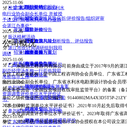
2025-11-06
企业文化
组织架构
项目评估
可行性研究报告
넷
祝贺“我司当选广东省水利水
电行业协会副会长单位 并被授
新闻动态
社会稳定性风险分折/评价报告/组织评审
规划咨询
予设立广东省水利水电行业协
会湛江办事处”
政策法规
防洪评价报告
项目评价
公司新闻
2025-11-06
넷
振达植树活动
公司概况
通知公告
政策咨询
社会稳定风险分析报告、评估报告
行业资讯
国家政策与规划
2025-11-06
넷
湛江市统计局调研组到我司
招贤纳士
投资咨询
水土保持方案
政务要闻
地方政策与规划
招标公告
调研
2025-11-06
联系我们
申请报告
水土保持监测
行业规范与规则
公示与公告
넷
广西工程咨询集团有限公司
广东振达工程咨询有限公司前身由成立于2017年9月的湛
副总经理汤冬梅一行莅临我司
合性工程咨询机构，是中国工程咨询协会会员单位、广东省工
节能评估
水资源论证
考察指导工作
电行业协会副会长单位、广东省水利水电勘测设计协会会员理事
2025-11-06
编制PPP项目实施方案
防洪评价报告
넷
热烈祝贺我司获得“水文、水
和改革委员会《全国投资项目在线审批监管平台》的备案（备案编号：91
资源调查评价单位水平评价证
单位乙级资信证书》(证书编号：91440802MA4X3D5T5P-
物有所值评价报告
“一河一策"实施方案
书”
2025-11-06
《水土保持监测单位水平评价证书》,2021年10月起先后取
财政承受能力论证
河湖规划
넷
参与植树活动，振达在行动
文、水资源调查评价单位水平评价证书”。2023年取得广东省
2025-11-06
财政/项目绩效管理及评价
咨询
单位，2024年获广东省水利水电行业协会授权在本公司设立
넷
广东永通综合物流园建设项