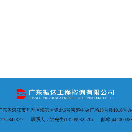
广东省湛江市开发区海滨大道北6号荣盛中央广场13号楼1016
9-2847879 联系人：钟先生(13509932220) 邮箱:442060388