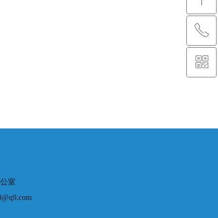
ꂅ
回到顶部
ꀥ
0759-2847879
微信二维码
号办公室
@q9.com