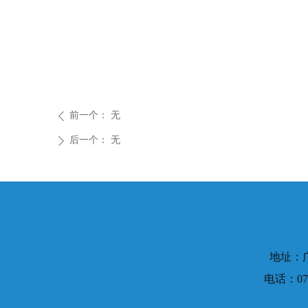
前一个：
无
ꄴ
后一个：
无
ꄲ
地址：
电话：075