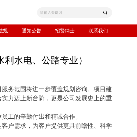
끠
法规
通知公告
招贤纳士
联系我们
水利水电、公路专业）
司服务范围将进一步覆盖规划咨询、项目建
合实力迈上新台阶
，
更是
公司发展史上的重
位员工的辛勤付出
和
精诚合作。
足客户需求，为客户提供更具前瞻性、科学