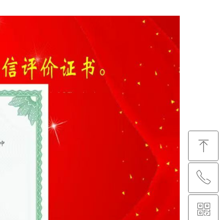
ꁸ
ꂅ
回到顶部
ꀥ
0759-2847879