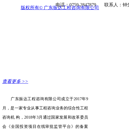
电话：0759-2847879 联系人：钟先生(
2025-12-31
版权所有©
广东振达工程咨询有限公司
넸
湛江市海之棚生态农业开发有限公司南美白对虾养殖
报告书
2025-12-31
넸
湛江电力有限公司煤码头改建工程 防洪评价报告
2025-12-31
넸
湛江城区(西城快线段)高压线迁改综合工程 社会稳定
2025-12-30
넸
湛江宝满港区铁路专用线项目防洪评价报告
查看更多 >>
公司概况
广东振达工程咨询有限公司成立于2017年9
月，是一家专业从事工程咨询业务的综合性工程
咨询机 构，2018年3月通过国家发展和改革委员
会《全国投资项目在线审批监管平台》的备案