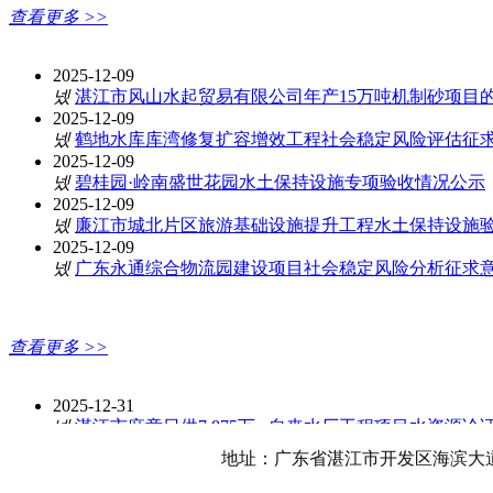
查看更多 >>
通知公告
2025-12-09
넸
湛江市风山水起贸易有限公司年产15万吨机制砂项目
2025-12-09
넸
鹤地水库库湾修复扩容增效工程社会稳定风险评估征
2025-12-09
넸
碧桂园·岭南盛世花园水土保持设施专项验收情况公示
2025-12-09
넸
廉江市城北片区旅游基础设施提升工程水土保持设施
2025-12-09
넸
广东永通综合物流园建设项目社会稳定风险分析征求
查看更多 >>
主要业绩
2025-12-31
넸
湛江市麻章日供7.875万m自来水厂工程项目水资源论
2025-12-31
地址：广东省湛江市开发区海滨大道
넸
湛江市鉴江供水枢纽库区防护及排涝工程10kV谢村排
防洪评价报告