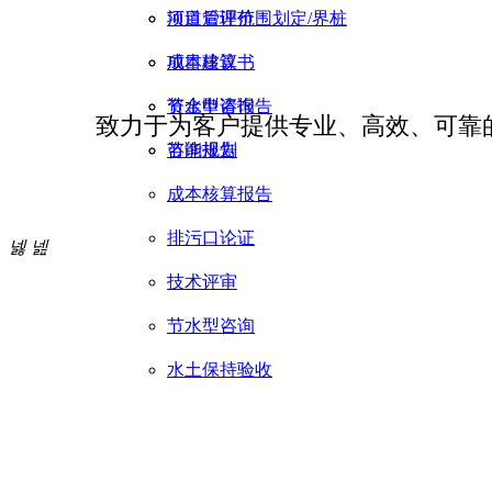
项目后评价
河道管理范围划定/界桩
成本核算
项目建议书
节水型咨询
资金申请报告
致力于为客户提供专业、高效、可靠
咨询规划
节能报告
成本核算报告
排污口论证
넳
넲
技术评审
节水型咨询
水土保持验收