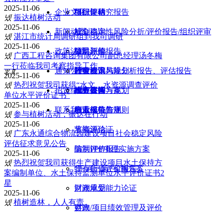
2025-11-06
企业文化
组织架构
项目评估
可行性研究报告
넸
振达植树活动
2025-11-06
新闻动态
社会稳定性风险分折/评价报告/组织评审
规划咨询
넸
湛江市统计局调研组到我司调研
2025-11-06
政策法规
防洪评价报告
项目评价
公司新闻
넸
广西工程咨询集团有限公司副总经理汤冬梅
一行莅临我司考察指导工作
通知公告
政策咨询
社会稳定风险分析报告、评估报告
行业资讯
国家政策与规划
ꂃ
ꁹ
2025-11-06
넸
热烈祝贺我司获得“水文、水资源调查评价
招贤纳士
投资咨询
水土保持方案
政务要闻
地方政策与规划
招标公告
单位水平评价证书”
2025-11-06
联系我们
申请报告
水土保持监测
行业规范与规则
公示与公告
넸
参与植树活动，振达在行动
2025-11-06
节能评估
水资源论证
넸
广东永通综合物流园建设项目社会稳定风险
评估征求意见公告
编制PPP项目实施方案
防洪评价报告
2025-11-06
넸
热烈祝贺我司获得生产建设项目水土保持方
物有所值评价报告
“一河一策"实施方案
案编制单位、水土保持监测单位水平评价证书2
星
财政承受能力论证
河湖规划
2025-11-06
넸
植树造林，人人有责
财政/项目绩效管理及评价
咨询