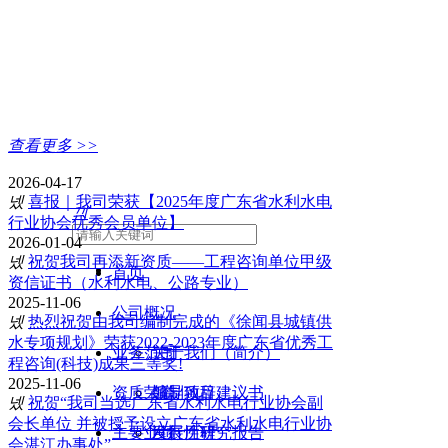
查看更多 >>
2026-04-17
新闻动态
넸
喜报｜我司荣获【2025年度广东省水利水电
끠
行业协会优秀会员单位】
2026-01-04
넸
祝贺我司再添新资质——工程咨询单位甲级
首页
资信证书（水利水电、公路专业）
2025-11-06
公司概况
넸
热烈祝贺由我司编制完成的《徐闻县城镇供
水专项规划》荣获2022-2023年度广东省优秀工
业务范围
关于我们（简介）
程咨询(科技)成果三等奖!
2025-11-06
资质荣誉
领导致辞
编制项目建议书
넸
祝贺“我司当选广东省水利水电行业协会副
会长单位 并被授予设立广东省水利水电行业协
主要业绩
发展历程
可行性研究报告
会湛江办事处”