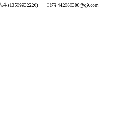
13509932220) 邮箱:442060388@q9.com
项目水资源论证
风险分析报告