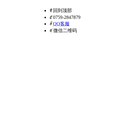
ꁸ
回到顶部
ꂅ
0759-2847879
ꁗ
QQ客服
ꀥ
微信二维码